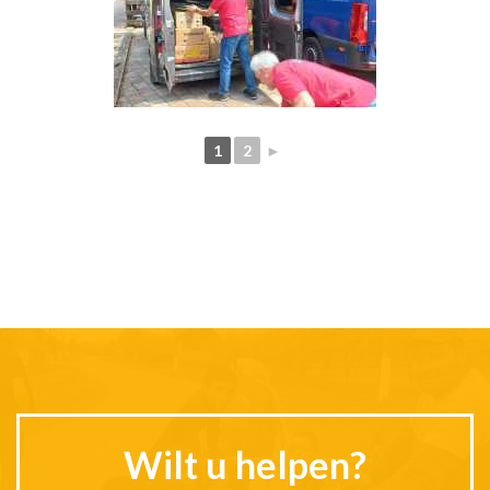
1
2
►
Wilt u helpen?